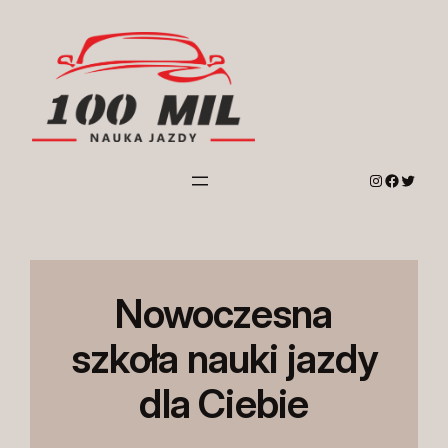
Przejdź
do
treści
Instagram
Facebo
Twitte
Nowoczesna
szkoła nauki jazdy
dla Ciebie