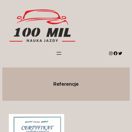
Przejdź
do
treści
Instagram
Facebo
Twitte
Referencje